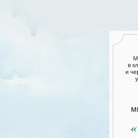
Име
мы предла
дачный
утонченной, 