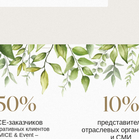
казчиков
представители
ных клиентов
отраслевых организаций
 Event –
и СМИ
тств)