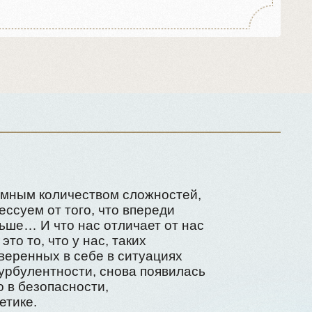
еством сложностей,
ого, что впереди
нас отличает от нас
у нас, таких
себе в ситуациях
ти, снова появилась
ости,
ь находить вдохновение
 идеалах, ценить моменты
ье из простых, но истинных
й — общения, природы,