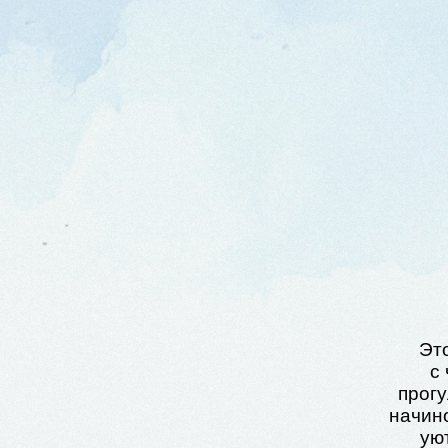
Это возм
с чтени
прогулками
начинок для
уют и кр