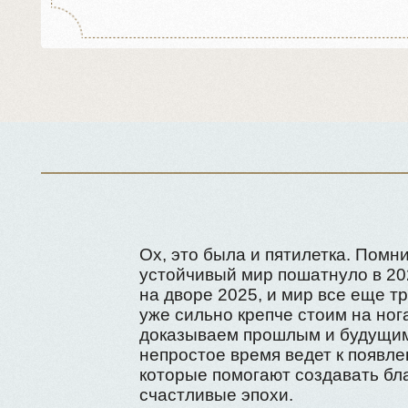
Ох, это была и пятилетка. Помните, к
устойчивый мир пошатнуло в 2020 год
на дворе 2025, и мир все еще трясет, 
уже сильно крепче стоим на ногах, и 
доказываем прошлым и будущим поко
непростое время ведет к появлению 
которые помогают создавать благопо
счастливые эпохи.