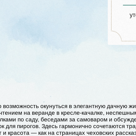
ожность окунуться в элегантную дачную жизнь
ем на веранде в кресле-качалке, неспешными
 по саду, беседами за самоваром и обсуждением
 пирогов. Здесь гармонично сочетаются традиции,
асота — как на страницах чеховских рассказов.