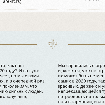
ак наш
Мы справились с огромным колич
у? И вот уже
и, кажется, уже не стрессуем от т
но мы с вами
их может быть не меньше… И что 
в очередной раз
самих в 2020 году, так это то, что 
лениям, что
красивых, дерзких и уверенных в 
сильных людей,
непрекращающейся турбулентнос
лучные,
потребность не только в безопасн
но и в гармонии, и эстетике.
Мы научилис
в классических
и черпать счаст
удовольстви