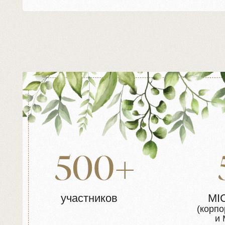
участников
MICE-за
(корпоратив
и MICE &
аген